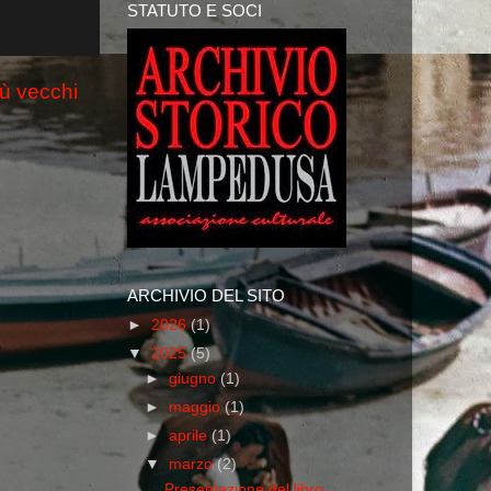
STATUTO E SOCI
iù vecchi
ARCHIVIO DEL SITO
►
2026
(1)
▼
2025
(5)
►
giugno
(1)
►
maggio
(1)
►
aprile
(1)
▼
marzo
(2)
Presentazione del libro