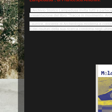
L’Archivio Storico Lampedusa invita tutti a parteci
presentazione del libro “Tracce in movimento. Arc
L’autrice, docente di Archeologia moderna e contem
e dei risultati della sua ricerca condotta negli ult