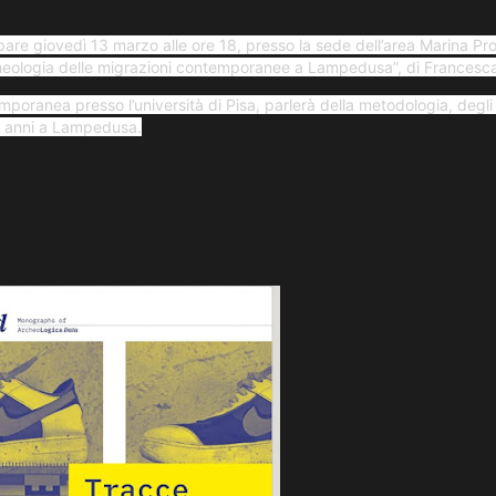
pare giovedì 13 marzo alle ore 18, presso la sede dell’area Marina Prot
heologia delle migrazioni contemporanee a Lampedusa”, di Francesca
poranea presso l’università di Pisa, parlerà della metodologia, degli
imi anni a Lampedusa.