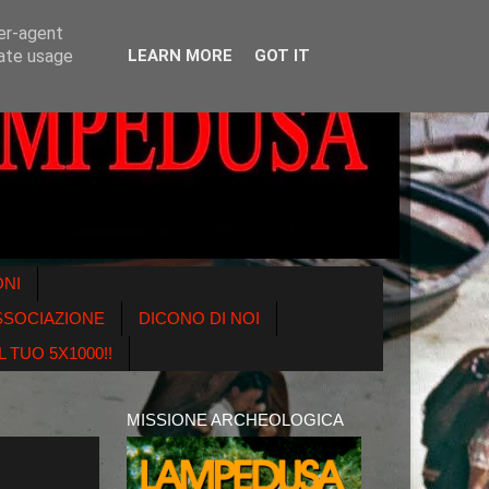
ser-agent
rate usage
LEARN MORE
GOT IT
ONI
SSOCIAZIONE
DICONO DI NOI
 TUO 5X1000!!
MISSIONE ARCHEOLOGICA