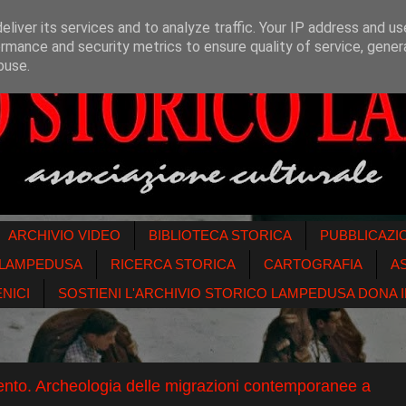
liver its services and to analyze traffic. Your IP address and u
rmance and security metrics to ensure quality of service, gene
buse.
ARCHIVIO VIDEO
BIBLIOTECA STORICA
PUBBLICAZI
O LAMPEDUSA
RICERCA STORICA
CARTOGRAFIA
A
NICI
SOSTIENI L'ARCHIVIO STORICO LAMPEDUSA DONA IL
ento. Archeologia delle migrazioni contemporanee a