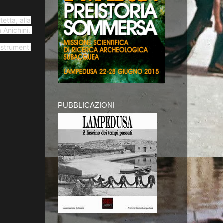
etta, alla
 Anichini.
 strumenti
PUBBLICAZIONI