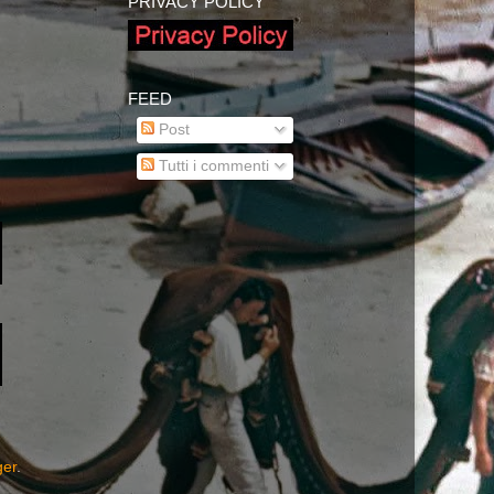
PRIVACY POLICY
FEED
Post
Tutti i commenti
ger
.