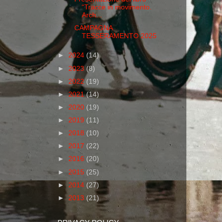
“Tracce in movimento.
Arch...
CAMPAGNA
TESSERAMENTO 2025
►
2024
(14)
►
2023
(8)
►
2022
(19)
►
2021
(14)
►
2020
(19)
►
2019
(11)
►
2018
(10)
►
2017
(22)
►
2016
(20)
►
2015
(25)
►
2014
(27)
►
2013
(21)