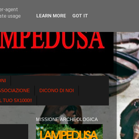
ser-agent
rate usage
LEARN MORE
GOT IT
ONI
SSOCIAZIONE
DICONO DI NOI
 TUO 5X1000!!
MISSIONE ARCHEOLOGICA