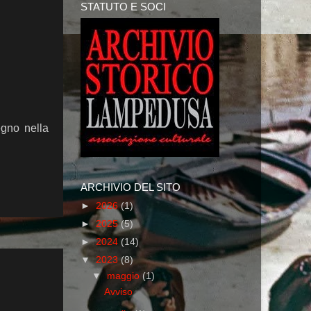
STATUTO E SOCI
pegno nella
ARCHIVIO DEL SITO
►
2026
(1)
►
2025
(5)
►
2024
(14)
▼
2023
(8)
▼
maggio
(1)
Avviso