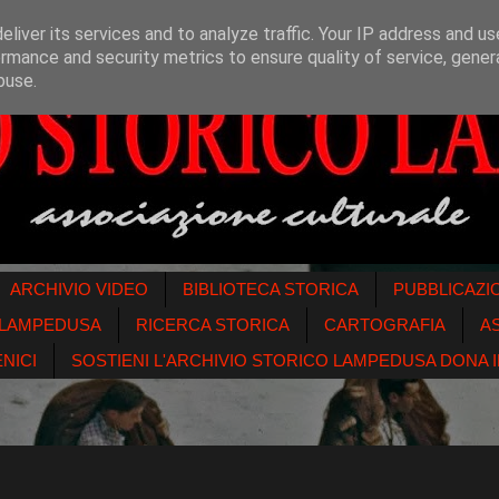
liver its services and to analyze traffic. Your IP address and u
rmance and security metrics to ensure quality of service, gene
buse.
ARCHIVIO VIDEO
BIBLIOTECA STORICA
PUBBLICAZI
O LAMPEDUSA
RICERCA STORICA
CARTOGRAFIA
A
NICI
SOSTIENI L'ARCHIVIO STORICO LAMPEDUSA DONA IL