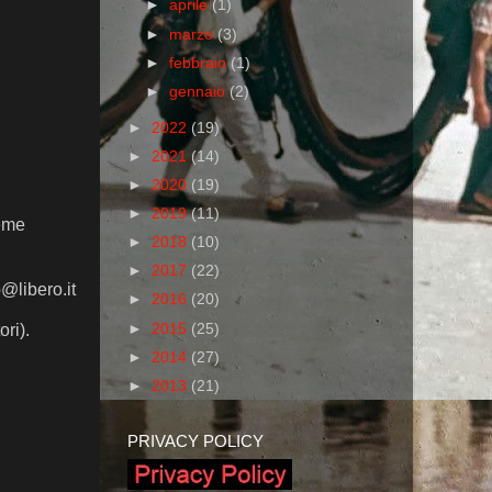
►
aprile
(1)
►
marzo
(3)
►
febbraio
(1)
►
gennaio
(2)
►
2022
(19)
►
2021
(14)
►
2020
(19)
►
2019
(11)
ieme
►
2018
(10)
►
2017
(22)
p@libero.it
►
2016
(20)
►
2015
(25)
ri).
►
2014
(27)
►
2013
(21)
PRIVACY POLICY