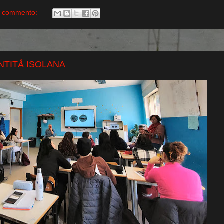
 commento:
NTITǺ ISOLANA