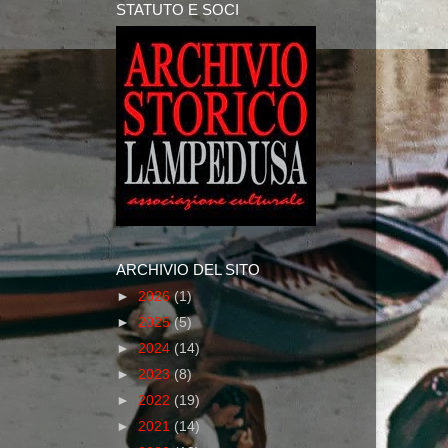
STATUTO E SOCI
ARCHIVIO DEL SITO
►
2026
(1)
►
2025
(5)
►
2024
(14)
►
2023
(8)
►
2022
(19)
►
2021
(14)