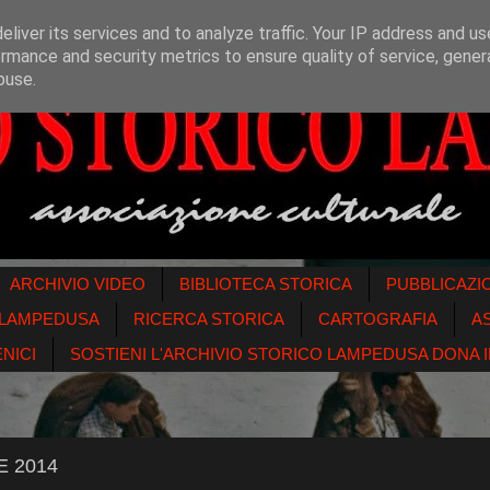
liver its services and to analyze traffic. Your IP address and u
rmance and security metrics to ensure quality of service, gene
buse.
ARCHIVIO VIDEO
BIBLIOTECA STORICA
PUBBLICAZI
O LAMPEDUSA
RICERCA STORICA
CARTOGRAFIA
A
NICI
SOSTIENI L'ARCHIVIO STORICO LAMPEDUSA DONA IL
E 2014