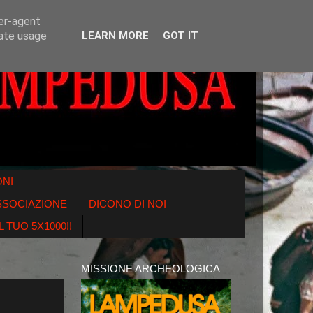
ser-agent
rate usage
LEARN MORE
GOT IT
ONI
SSOCIAZIONE
DICONO DI NOI
 TUO 5X1000!!
MISSIONE ARCHEOLOGICA