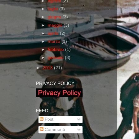
►
agosto
(2)
►
luglio
(3)
►
giugno
(3)
►
maggio
(3)
►
aprile
(2)
►
marzo
(1)
►
febbraio
(1)
►
gennaio
(3)
►
2013
(21)
PRIVACY POLICY
FEED
Post
Commenti