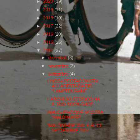
►
2020
(19)
►
2019
(11)
►
2018
(10)
►
2017
(22)
►
2016
(20)
►
2015
(25)
▼
2014
(27)
►
dicembre
(3)
►
novembre
(2)
▼
settembre
(4)
LINOSA PROTAGONISTA
ALL'APERTURA DEL
"LAMPEDUSAINF...
L'ARCHIVIO STORICO HA
IL SUO BOOK-SHOP
INAUGURAZIONE MOSTRA
"MALDIMARE"
"MALDIMARE" DAL 6 AL 13
SETTEMBRE 2014