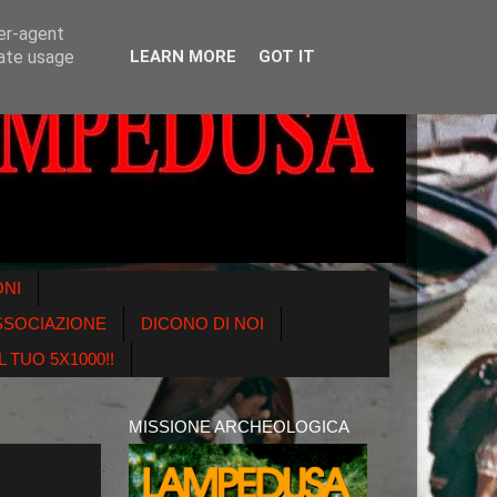
ser-agent
rate usage
LEARN MORE
GOT IT
ONI
SSOCIAZIONE
DICONO DI NOI
 TUO 5X1000!!
MISSIONE ARCHEOLOGICA