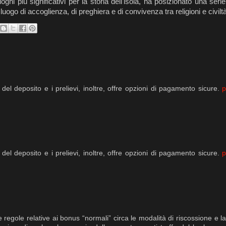
hi più significativi per la storia dell'isola, ha posizionato una serie
luogo di accoglienza, di preghiera e di convivenza tra religioni e civilt
el deposito e i prelievi, inoltre, offre opzioni di pagamento sicure.
el deposito e i prelievi, inoltre, offre opzioni di pagamento sicure.
regole relative ai bonus “normali” circa le modalità di riscossione e l