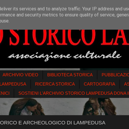
liver its services and to analyze traffic. Your IP address and u
rmance and security metrics to ensure quality of service, gene
buse.
ARCHIVIO VIDEO
BIBLIOTECA STORICA
PUBBLICAZI
O LAMPEDUSA
RICERCA STORICA
CARTOGRAFIA
A
NICI
SOSTIENI L'ARCHIVIO STORICO LAMPEDUSA DONA IL
 STORICO E ARCHEOLOGICO DI LAMPEDUSA