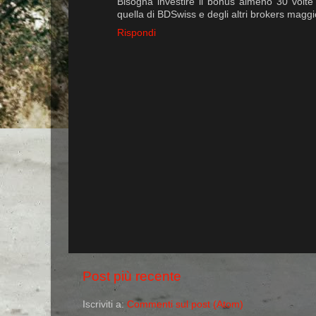
Bisogna investire il bonus almeno 30 volte 
quella di BDSwiss e degli altri brokers maggi
Rispondi
Post più recente
Iscriviti a:
Commenti sul post (Atom)