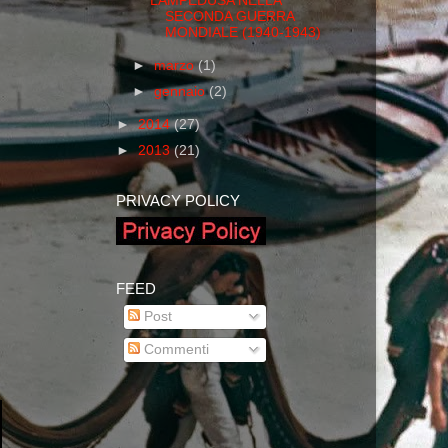
LAMPEDUSA NELLA
SECONDA GUERRA
MONDIALE (1940-1943)
►
marzo
(1)
►
gennaio
(2)
►
2014
(27)
►
2013
(21)
PRIVACY POLICY
FEED
Post
Commenti