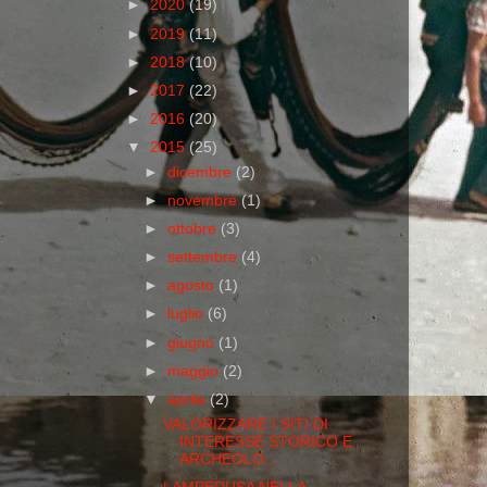
►
2020
(19)
►
2019
(11)
►
2018
(10)
►
2017
(22)
►
2016
(20)
▼
2015
(25)
►
dicembre
(2)
►
novembre
(1)
►
ottobre
(3)
►
settembre
(4)
►
agosto
(1)
►
luglio
(6)
►
giugno
(1)
►
maggio
(2)
▼
aprile
(2)
VALORIZZARE I SITI DI
INTERESSE STORICO E
ARCHEOLO...