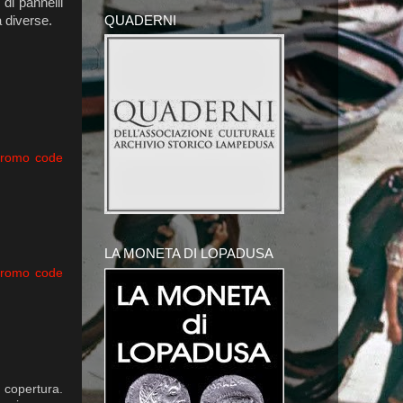
 di pannelli
QUADERNI
à diverse.
promo code
LA MONETA DI LOPADUSA
promo code
a copertura.