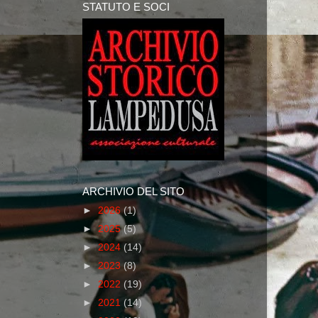
STATUTO E SOCI
ARCHIVIO DEL SITO
►
2026
(1)
►
2025
(5)
►
2024
(14)
►
2023
(8)
►
2022
(19)
►
2021
(14)