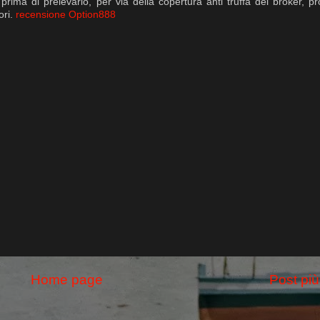
prima di prelevarlo, per via della copertura anti truffa del broker, p
ori.
recensione Option888
Home page
Post più