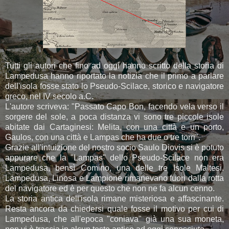
Tutti gli autori che fino ad oggi hanno scritto della storia di
Lampedusa hanno riportato la notizia che il primo a parlare
dell'isola fosse stato lo Pseudo-Scilace, storico e navigatore
greco, nel IV secolo a.C.
L'autore scriveva: "Passato Capo Bon, facendo vela verso il
sorgere del sole, a poca distanza vi sono tre piccole isole
abitate dai Cartaginesi: Melita, con una città e un porto,
Gaulos, con una città e Lampas che h
a due o tre torri".
Grazie all'intuizione del nostro socio Saulo Diovis si è potuto
appurare che la "Lampas" dello Pseudo-Scilace non era
Lampedusa, bensì Comino, una delle tre Isole Maltesi.
Lampedusa, Linosa e Lampione rimanevano fuori dalla rotta
del navigatore ed è per questo che non ne fa alcun cenno.
La storia antica dell'isola rimane misteriosa e affascinante.
Resta ancora da chiedersi quale fosse il motivo per cui di
Lampedusa, che all'epoca "coniava" già una sua moneta,