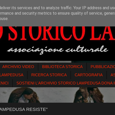
liver its services and to analyze traffic. Your IP address and u
rmance and security metrics to ensure quality of service, gene
buse.
ARCHIVIO VIDEO
BIBLIOTECA STORICA
PUBBLICAZI
O LAMPEDUSA
RICERCA STORICA
CARTOGRAFIA
A
NICI
SOSTIENI L'ARCHIVIO STORICO LAMPEDUSA DONA IL
LAMPEDUSA RESISTE"