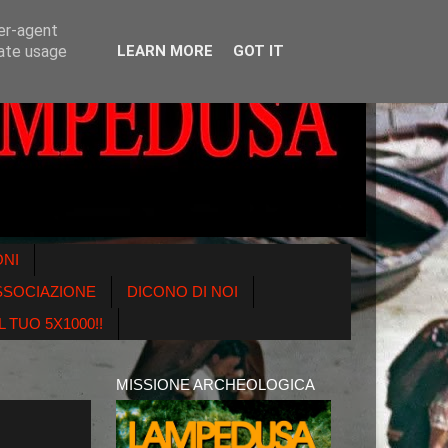
ser-agent
rate usage
LEARN MORE
GOT IT
ONI
SSOCIAZIONE
DICONO DI NOI
 TUO 5X1000!!
MISSIONE ARCHEOLOGICA