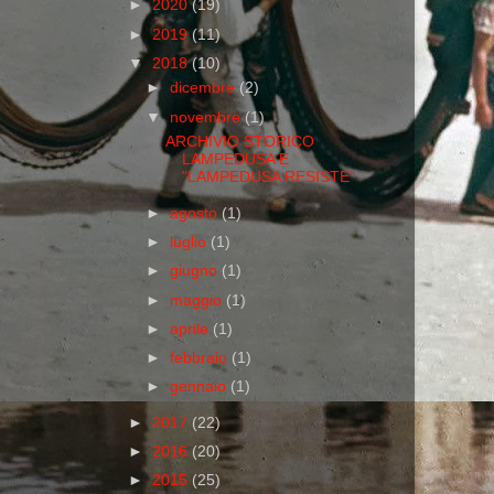
►
2020
(19)
►
2019
(11)
▼
2018
(10)
►
dicembre
(2)
▼
novembre
(1)
ARCHIVIO STORICO
LAMPEDUSA E
"LAMPEDUSA RESISTE"
►
agosto
(1)
►
luglio
(1)
►
giugno
(1)
►
maggio
(1)
►
aprile
(1)
►
febbraio
(1)
►
gennaio
(1)
►
2017
(22)
►
2016
(20)
►
2015
(25)