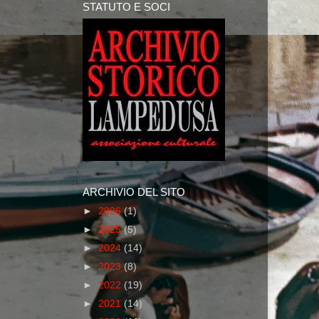
STATUTO E SOCI
ARCHIVIO DEL SITO
►
2026
(1)
►
2025
(5)
►
2024
(14)
►
2023
(8)
►
2022
(19)
►
2021
(14)