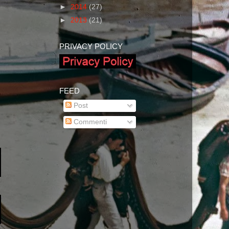
►
2014
(27)
►
2013
(21)
PRIVACY POLICY
FEED
Post
Commenti