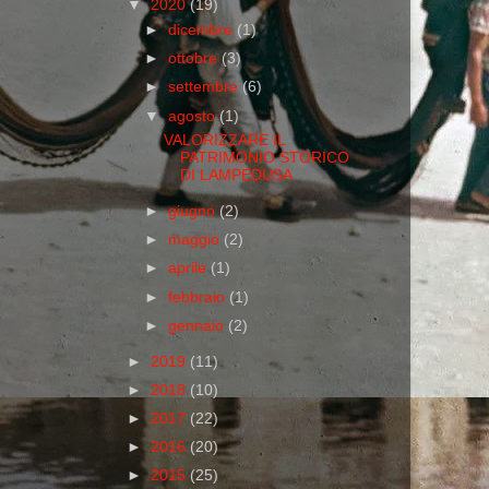
▼
2020
(19)
►
dicembre
(1)
►
ottobre
(3)
►
settembre
(6)
▼
agosto
(1)
VALORIZZARE IL
PATRIMONIO STORICO
DI LAMPEDUSA
►
giugno
(2)
►
maggio
(2)
►
aprile
(1)
►
febbraio
(1)
►
gennaio
(2)
►
2019
(11)
►
2018
(10)
►
2017
(22)
►
2016
(20)
►
2015
(25)