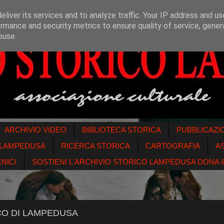
liver its services and to analyze traffic. Your IP address and u
rmance and security metrics to ensure quality of service, gene
buse.
ARCHIVIO VIDEO
BIBLIOTECA STORICA
PUBBLICAZI
O LAMPEDUSA
RICERCA STORICA
CARTOGRAFIA
A
NICI
SOSTIENI L'ARCHIVIO STORICO LAMPEDUSA DONA IL
CO DI LAMPEDUSA