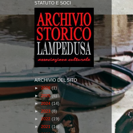
STATUTO E SOCI
ARCHIVIO DEL SITO
►
2026
(1)
►
2025
(5)
►
2024
(14)
►
2023
(8)
►
2022
(19)
►
2021
(14)