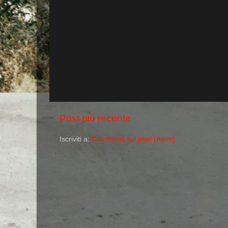
Post più recente
Iscriviti a:
Commenti sul post (Atom)