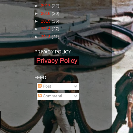
►
2017
(22)
►
2016
(20)
►
2015
(25)
►
2014
(27)
►
2013
(21)
PRIVACY POLICY
FEED
Post
Commenti