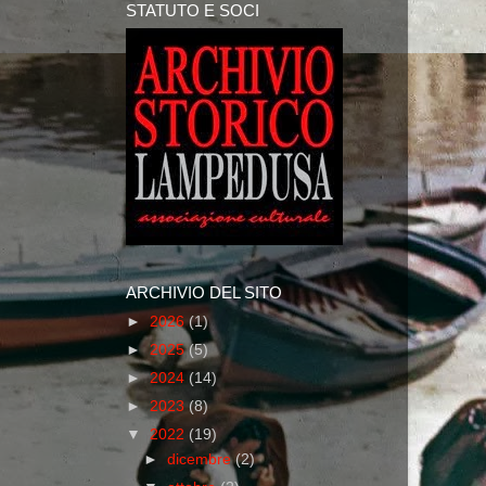
STATUTO E SOCI
ARCHIVIO DEL SITO
►
2026
(1)
►
2025
(5)
►
2024
(14)
►
2023
(8)
▼
2022
(19)
►
dicembre
(2)