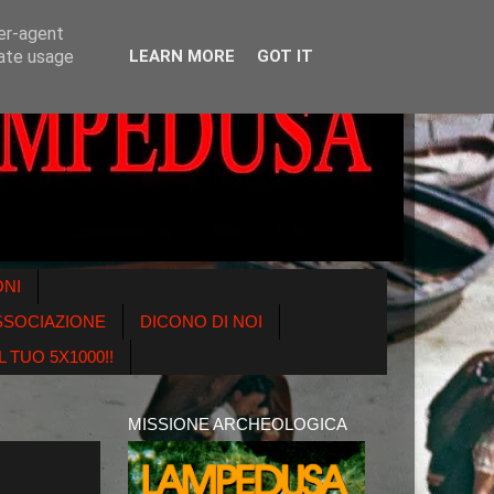
ser-agent
rate usage
LEARN MORE
GOT IT
ONI
SSOCIAZIONE
DICONO DI NOI
 TUO 5X1000!!
MISSIONE ARCHEOLOGICA