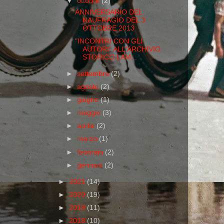
▼
ottobre
(2)
ANNIVERSARIO DEL
NAUFRAGIO DEL 3
OTTOBRE 2013
"INCONTRI CON GLI
AUTORI" ALL'ARCHIVIO
STORICO LAM...
►
settembre
(2)
►
agosto
(2)
►
giugno
(1)
►
maggio
(3)
►
aprile
(2)
►
marzo
(1)
►
febbraio
(2)
►
gennaio
(2)
►
2021
(14)
►
2020
(19)
►
2019
(11)
►
2018
(10)