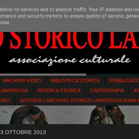
liver its services and to analyze traffic. Your IP address and u
rmance and security metrics to ensure quality of service, gene
buse.
ARCHIVIO VIDEO
BIBLIOTECA STORICA
PUBBLICAZI
O LAMPEDUSA
RICERCA STORICA
CARTOGRAFIA
A
NICI
SOSTIENI L'ARCHIVIO STORICO LAMPEDUSA DONA IL
3 OTTOBRE 2013