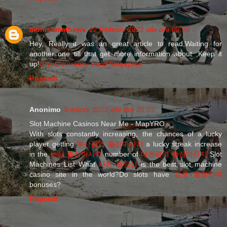
monishmathews
22 febbraio 2022 alle ore 08:55
Hey, Really it was an great article to read,Waiting for
another one till that get more information about ,Keep it
up!
Cryptocurrency Fund Singapore
Rispondi
Anonimo
3 marzo 2022 alle ore 20:53
Slot Machine Casinos Near Me - MapYRO
With slots constantly increasing, the chances of a lucky
player getting
부산광역 출장마사지
a lucky streak increase
in the
논산 출장마사지
number of
대전광역 출장마사지
Slot
Machines List What
사천 출장샵
is the best slot machine
casino site in the world?Do slots have
김포 출장안마
bonuses?
Rispondi