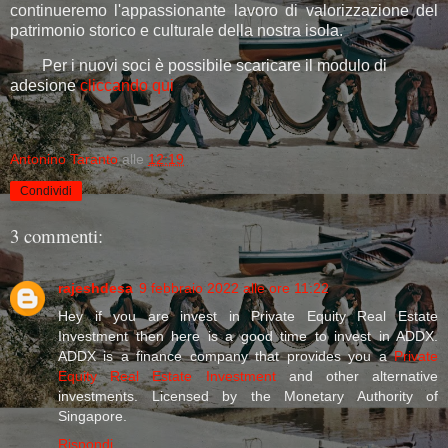
continueremo l'appassionante lavoro di valorizzazione del
patrimonio storico e culturale della nostra isola.
Per i nuovi soci è possibile scaricare il modulo di
adesione
cliccando qui
Antonino Taranto
alle
12:19
Condividi
3 commenti:
rajeshdesa
9 febbraio 2022 alle ore 11:22
Hey if you are invest in Private Equity Real Estate
Investment then here is a good time to invest in ADDX.
ADDX is a finance company that provides you a
Private
Equity Real Estate Investment
and other alternative
investments. Licensed by the Monetary Authority of
Singapore.
Rispondi